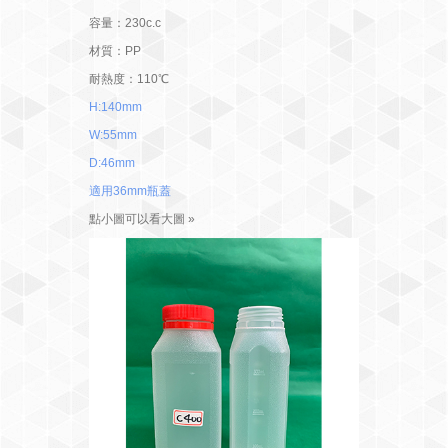
容量：230c.c
材質：PP
耐熱度：110℃
H:140mm
W:55mm
D:46mm
適用36mm瓶蓋
點小圖可以看大圖 »