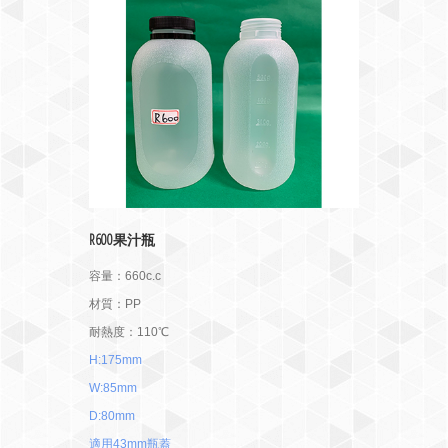
R600果汁瓶
容量：660c.c
材質：PP
耐熱度：110℃
H:175mm
W:85mm
D:80mm
適用43mm瓶蓋