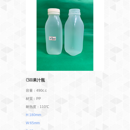
C500果汁瓶
容量：490c.c
材質：PP
耐熱度：110℃
H:180mm
W:65mm