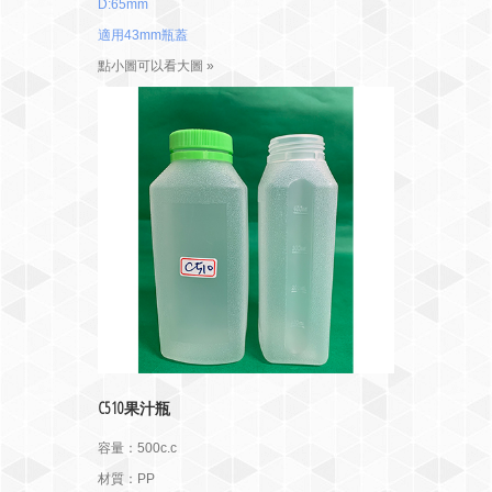
D:65mm
適用43mm瓶蓋
點小圖可以看大圖 »
C510果汁瓶
容量：500c.c
材質：PP