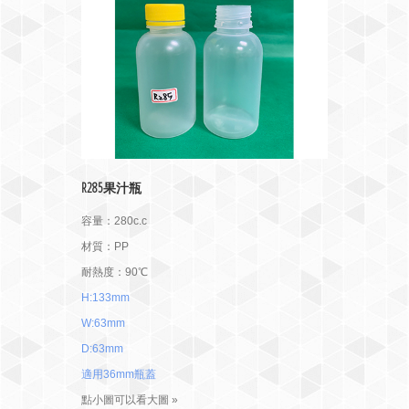
R285果汁瓶
容量：280c.c
材質：PP
耐熱度：90℃
H:133mm
W:63mm
D:63mm
適用36mm瓶蓋
點小圖可以看大圖 »