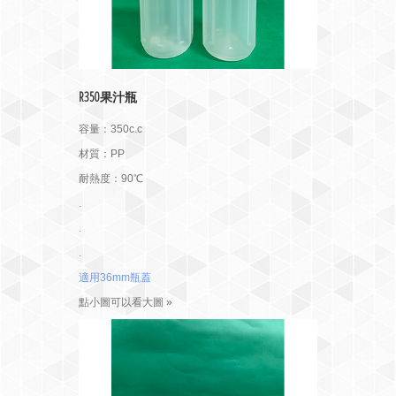
R350果汁瓶
容量：350c.c
材質：PP
耐熱度：90℃
.
.
.
適用36mm瓶蓋
點小圖可以看大圖 »