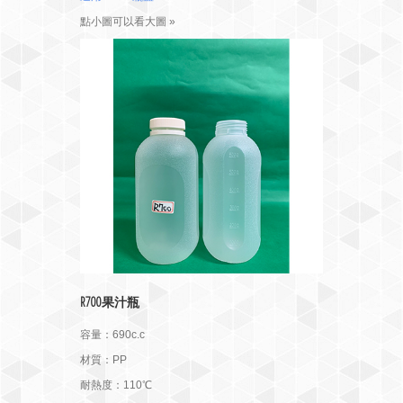
點小圖可以看大圖 »
R700果汁瓶
容量：690c.c
材質：PP
耐熱度：110℃