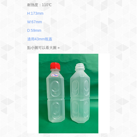
耐熱度：110℃
H:173mm
W:67mm
D:59mm
適用43mm瓶蓋
點小圖可以看大圖 »