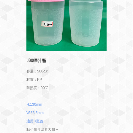
U500果汁瓶
容量：500c.c
材質：PP
耐熱度：90℃
.
H:130mm
W:83.5mm
適用U瓶蓋
點小圖可以看大圖 »