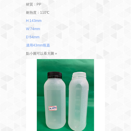
材質：PP
耐熱度：110℃
H:143mm
W:74mm
D:64mm
適用43mm瓶蓋
點小圖可以看大圖 »