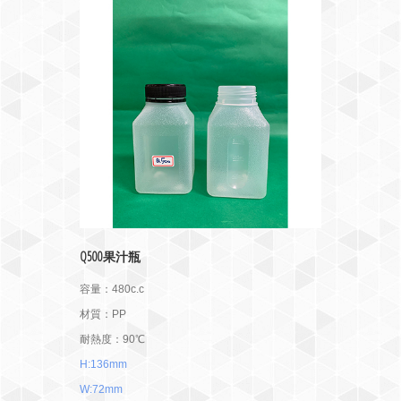
Q500果汁瓶
容量：480c.c
材質：PP
耐熱度：90℃
H:136mm
W:72mm