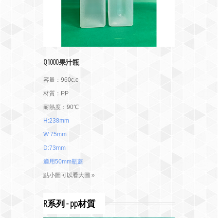
Q1000果汁瓶
容量：960c.c
材質：PP
耐熱度：90℃
H:238mm
W:75mm
D:73mm
適用50mm瓶蓋
點小圖可以看大圖 »
R系列 - pp材質