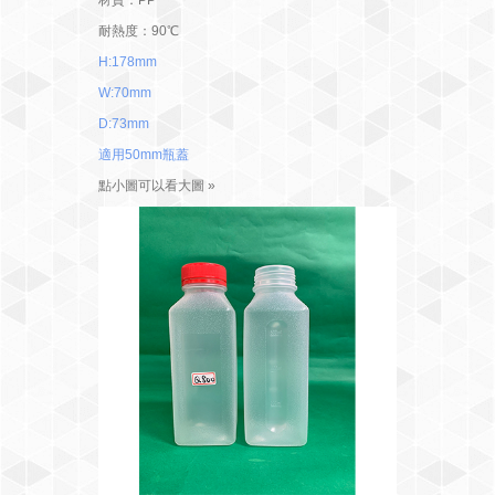
耐熱度：90℃
H:178mm
W:70mm
D:73mm
適用50mm瓶蓋
點小圖可以看大圖 »