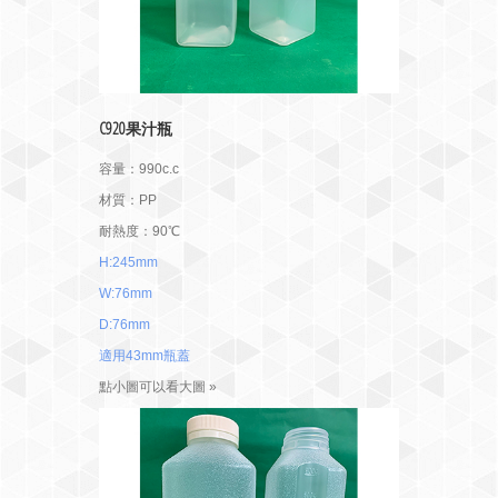
C920果汁瓶
容量：990c.c
材質：PP
耐熱度：90℃
H:245mm
W:76mm
D:76mm
適用43mm瓶蓋
點小圖可以看大圖 »