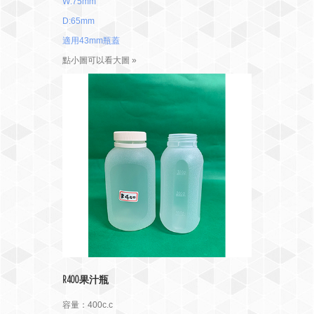
W:75mm
D:65mm
適用43mm瓶蓋
點小圖可以看大圖 »
R400果汁瓶
容量：400c.c