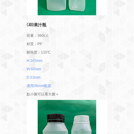
C400果汁瓶
容量：360c.c
材質：PP
耐熱度：110℃
H:165mm
W:60mm
D:53mm
適用36mm瓶蓋
點小圖可以看大圖 »