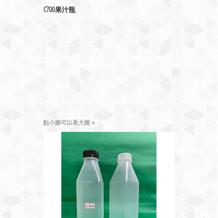
C700果汁瓶
.
.
.
.
.
.
.
點小圖可以看大圖 »