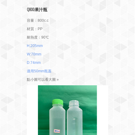
Q800果汁瓶
容量：800c.c
材質：PP
耐熱度：90℃
H:205mm
W:70mm
D:74mm
適用50mm瓶蓋
點小圖可以看大圖 »