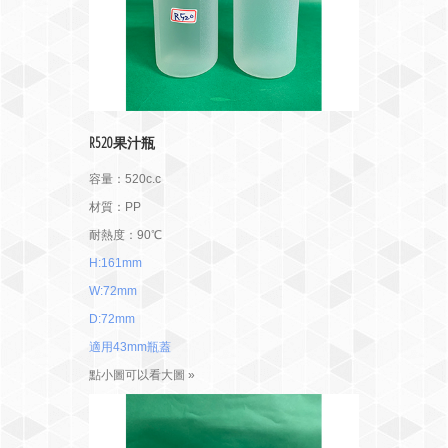
R520果汁瓶
容量：520c.c
材質：PP
耐熱度：90℃
H:161mm
W:72mm
D:72mm
適用43mm瓶蓋
點小圖可以看大圖 »