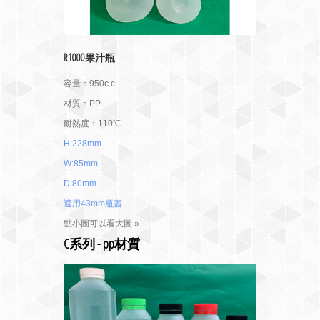
R1000果汁瓶
容量：950c.c
材質：PP
耐熱度：110℃
H:228mm
W:85mm
D:80mm
適用43mm瓶蓋
點小圖可以看大圖 »
C系列 - pp材質