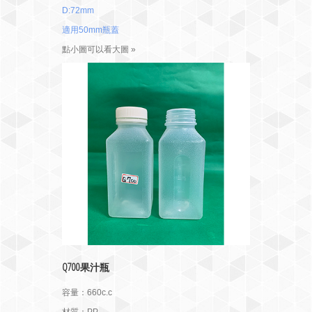
D:72mm
適用50mm瓶蓋
點小圖可以看大圖 »
Q700果汁瓶
容量：660c.c
材質：PP