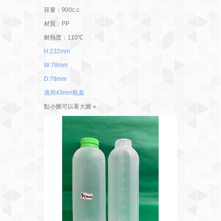
容量：900c.c
材質：PP
耐熱度：110℃
H:232mm
W:78mm
D:78mm
適用43mm瓶蓋
點小圖可以看大圖 »