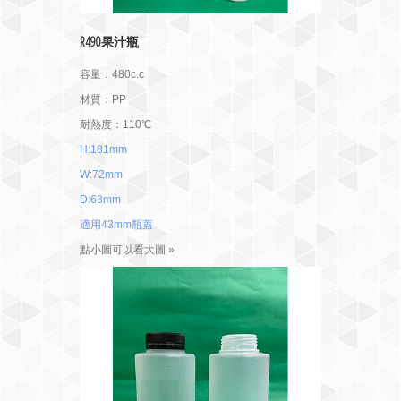
R490果汁瓶
容量：480c.c
材質：PP
耐熱度：110℃
H:181mm
W:72mm
D:63mm
適用43mm瓶蓋
點小圖可以看大圖 »