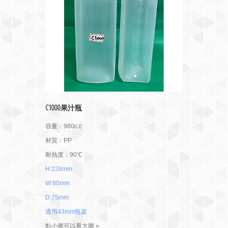
C1000果汁瓶
容量：960c.c
材質：PP
耐熱度：90℃
H:228mm
W:80mm
D:75mm
適用43mm瓶蓋
點小圖可以看大圖 »