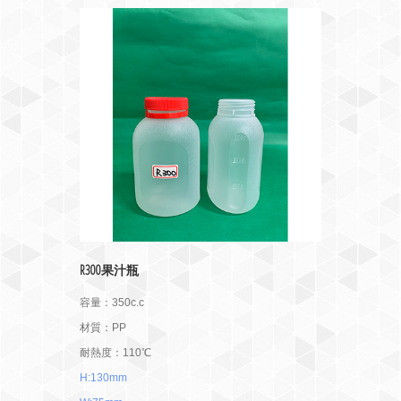
R300果汁瓶
容量：350c.c
材質：PP
耐熱度：110℃
H:130mm