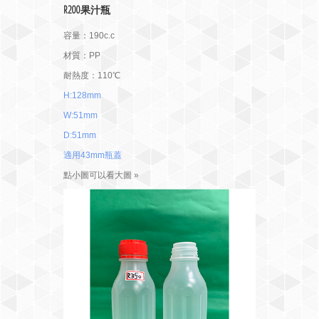
R200果汁瓶
容量：190c.c
材質：PP
耐熱度：110℃
H:128mm
W:51mm
D:51mm
適用43mm瓶蓋
點小圖可以看大圖 »