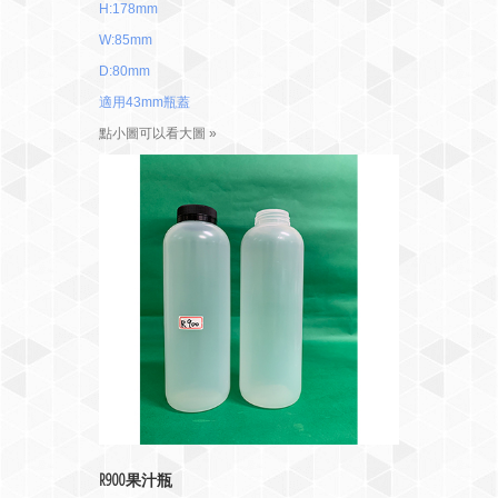
H:178mm
W:85mm
D:80mm
適用43mm瓶蓋
點小圖可以看大圖 »
R900果汁瓶