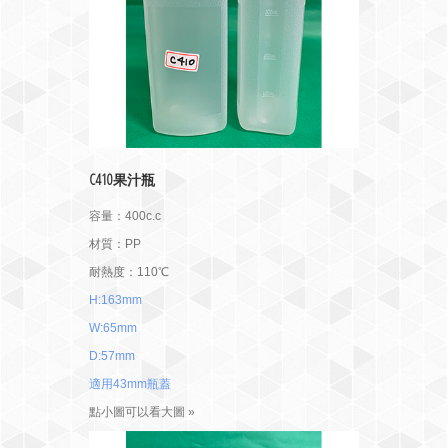
C410果汁瓶
容量：400c.c
材質：PP
耐熱度：110℃
H:163mm
W:65mm
D:57mm
適用43mm瓶蓋
點小圖可以看大圖 »